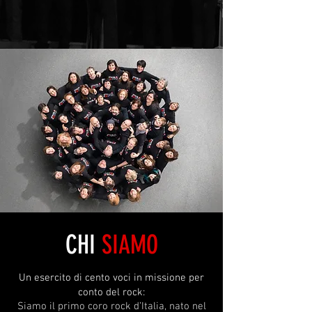
CHI
SIAMO
Un esercito di cento voci in missione per
conto del rock:
Siamo il primo coro rock d’Italia, nato nel