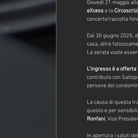
Giovedì 21 maggio alle
eXcess
 e la 
Circoscriz
concerto/raccolta fond
Dal 30 giugno 2025, d
casa, altre faticosamen
La serata vuole esser
L’ingresso è a offerta
contributo con Satispa
persone dei condomini 
La causa di questa tra
questo e per sensibili
Ronfani
, Vice Presiden
In apertura i saluti de