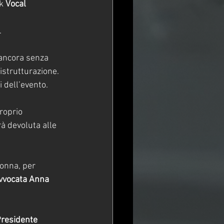
k 
Vocal 
.
 ancora senza 
istrutturazione. 
 dell’evento.
roprio 
à devoluta alle 
donna, per 
vvocata Anna 
residente 