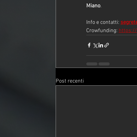
Miano
.
Info e contatti: 
segret
Crowfunding: 
https:/
Post recenti