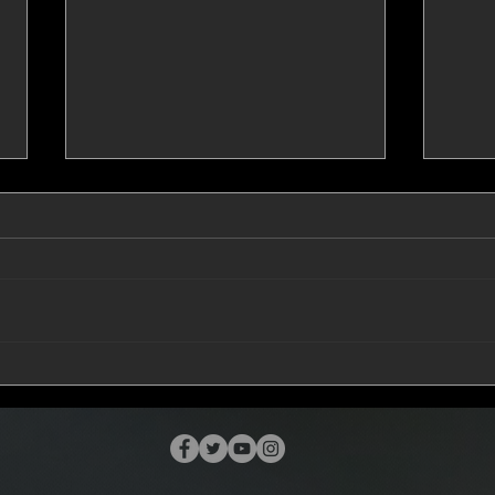
I Vocals alla Rocca!
Rocki