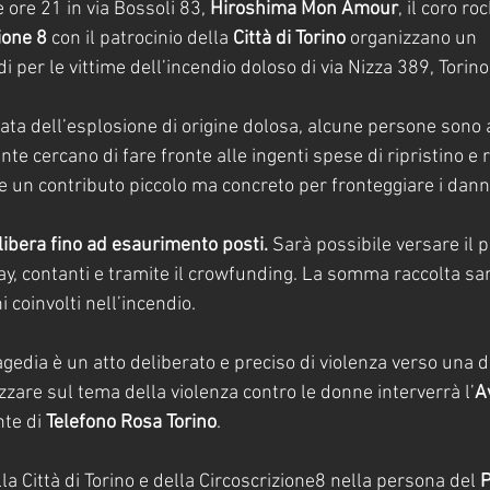
 ore 21 in via Bossoli 83, 
Hiroshima Mon Amour
, il coro roc
ione 8
 con il patrocinio della 
Città di Torino
 organizzano un 
i per le vittime dell’incendio doloso di via Nizza 389, Torino
ata dell’esplosione di origine dolosa, alcune persone sono
te cercano di fare fronte alle ingenti spese di ripristino e r
e un contributo piccolo ma concreto per fronteggiare i danni
 libera fino ad esaurimento posti.
 Sarà possibile versare il p
y, contanti e tramite il crowfunding. La somma raccolta sar
coinvolti nell’incendio.
gedia è un atto deliberato e preciso di violenza verso una 
zzare sul tema della violenza contro le donne interverrà l’
A
te di 
Telefono Rosa Torino
.
lla Città di Torino e della Circoscrizione8 nella persona del 
P