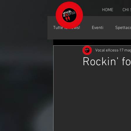
HOME
CHI
Tutte le news!
Eventi
Spettaco
Vocal eXcess
17 ma
Rockin' f