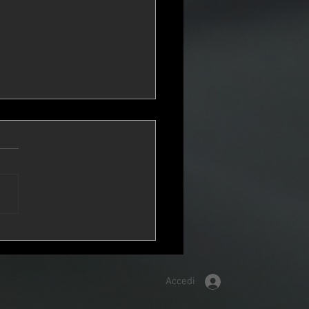
n' for a House
Accedi