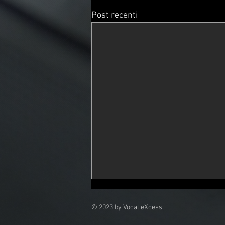
Post recenti
© 2023 by Vocal eXcess.