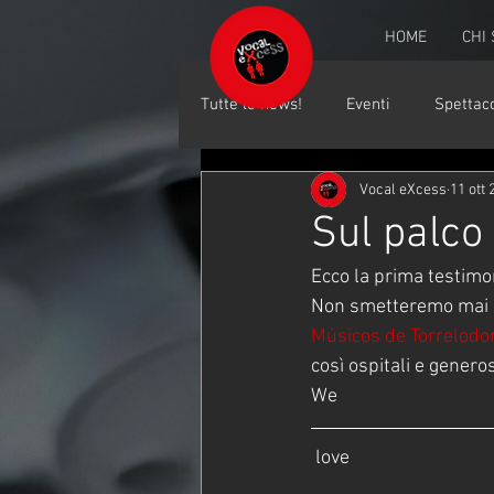
HOME
CHI
Tutte le news!
Eventi
Spettaco
Vocal eXcess
11 ott
Sul palco
Ecco la prima testimon
Non smetteremo mai di 
Músicos de Torrelodo
così ospitali e generos
We
 love