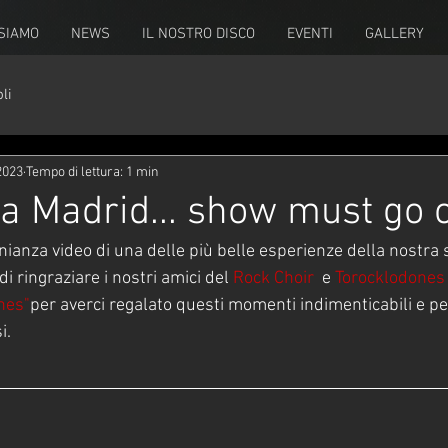
 SIAMO
NEWS
IL NOSTRO DISCO
EVENTI
GALLERY
li
 2023
Tempo di lettura: 1 min
 a Madrid... show must go 
ianza video di una delle più belle esperienze della nostra s
ringraziare i nostri amici del 
Rock Choir
  e 
Torocklodones 
nes"
per averci regalato questi momenti indimenticabili e pe
i.