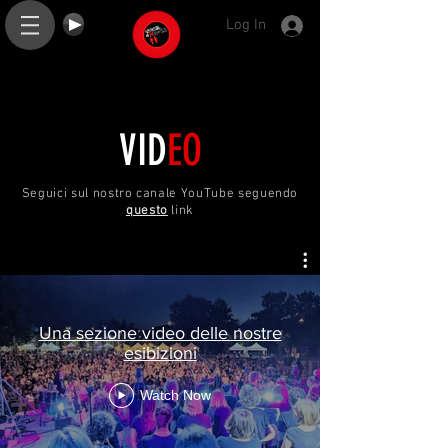
Log In
VID
EO
Seguici sul nostro canale YouTube seguendo
questo
link
Una sezione video delle nostre
esibizioni
Watch Now