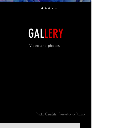
GAL
LERY
Video and photos
Photo Credits:
Piervittorio Pozzo