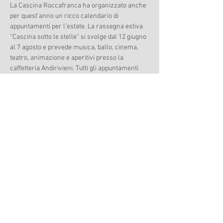
La Cascina Roccafranca ha organizzato anche 
per quest’anno un ricco calendario di 
appuntamenti per l’estate. La rassegna estiva 
“Cascina sotto le stelle” si svolge dal 12 giugno 
al 7 agosto e prevede musica, ballo, cinema, 
teatro, animazione e aperitivi presso la 
caffetteria Andirivieni. Tutti gli appuntamenti 
sono ad ingresso libero e si svolgono all’aperto 
nella splendida cornice del cortile di Cascina 
Roccafranca, in via Rubin0 45. In caso di 
maltempo le serate si svolgeranno comunque 
all’interno della struttura.
Share this event