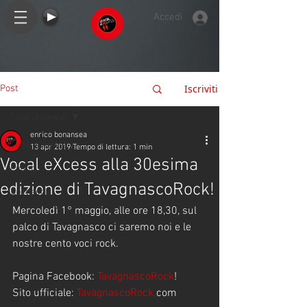
Accedi
Iscriviti
Post
Tutte le news!
enrico bonansea
Tutte le news!
13 apr 2019
Tempo di lettura: 1 min
Vocal eXcess alla 30esima
Eventi
edizione di TavagnascoRock!
Spettacoli
Mercoledì 1° maggio, alle ore 18,30, sul 
palco di Tavagnasco ci saremo noi e le 
nostre cento voci rock. 
Pagina Facebook: 
TavagnascoRock
!
Sito ufficiale: 
TavagnascoRock.
com