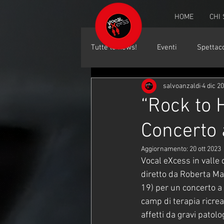
HOME
CHI
Tutte le news!
Eventi
Spettaco
salvoanzaldi
4 dic 2
“Rock to 
Concerto
Aggiornamento:
20 ott 2023
Vocal eXcess in valle 
diretto da Roberta Ma
19) per un concerto a
camp di terapia ricrea
affetti da gravi patol