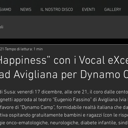
 SIAMO
NEWS
IL NOSTRO DISCO
EVENTI
GALLERY
li
021
Tempo di lettura: 1 min
Happiness” con i Vocal eXc
 ad Avigliana per Dynamo
di Susa: venerdì 17 dicembre, alle ore 21, il coro dalle cento
gnetti approda al teatro “Eugenio Fassino” di Avigliana (vi
 favore di “Dynamo Camp”, formidabile realtà italiana che da
tiva ospitando gratuitamente bambini e ragazzi (con le rispe
ogie onco-ematologiche, neurologiche, diabete infantile, sind