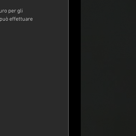
ro per gli 
 può effettuare 