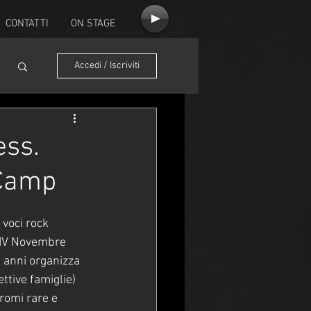
CONTATTI
ON STAGE
Accedi / Iscriviti
ess.
 Camp
 voci rock 
a IV Novembre 
 anni organizza 
ttive famiglie) 
romi rare e 