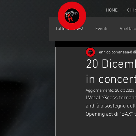
HOME
CHI
Tutte le news!
Eventi
Spettaco
enrico bonansea
8 d
20 Dicemb
in concer
Aggiornamento:
20 ott 2023
I Vocal eXcess tornano 
andrà a sostegno delle
Opening act di "BAX" 