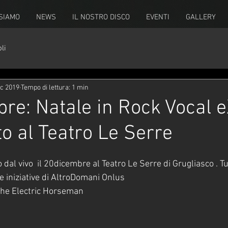
 SIAMO
NEWS
IL NOSTRO DISCO
EVENTI
GALLERY
li
ic 2019
Tempo di lettura: 1 min
re: Natale in Rock Vocal 
to al Teatro Le Serre
dal vivo  il 20dicembre al Teatro Le Serre di Grugliasco . Tut
 iniziative di AltroDomani Onlus 
the Electric Horseman