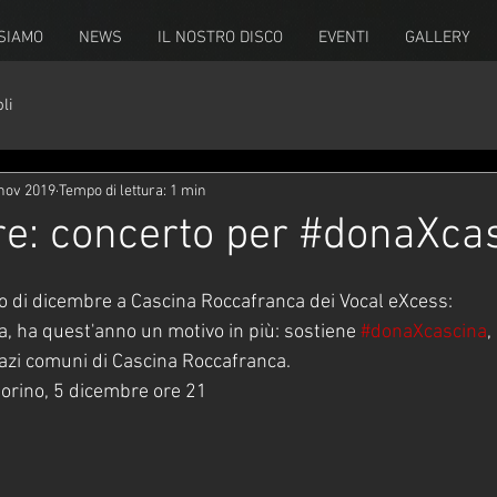
 SIAMO
NEWS
IL NOSTRO DISCO
EVENTI
GALLERY
li
nov 2019
Tempo di lettura: 1 min
e: concerto per #donaXca
to di dicembre a Cascina Roccafranca dei Vocal eXcess: 
ia, ha quest'anno un motivo in più: sostiene 
#donaXcascina
,
pazi comuni di Cascina Roccafranca.
torino, 5 dicembre ore 21