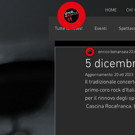
HOME
CHI
Tutte le news!
Eventi
Spettaco
enrico bonansea
23 
5 dicembr
Aggiornamento:
20 ott 2023
Il tradizionale concer
primo coro rock d'Ital
per il rinnovo degli s
 Cascina Rocafranca, 