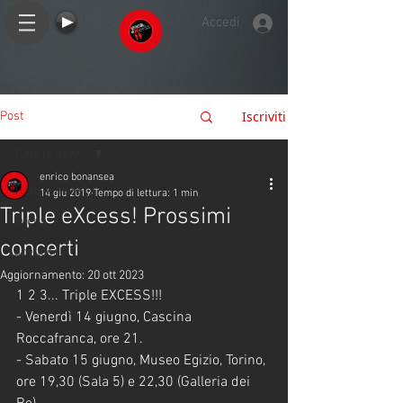
Accedi
Iscriviti
Post
Tutte le news!
enrico bonansea
Tutte le news!
14 giu 2019
Tempo di lettura: 1 min
Triple eXcess! Prossimi
Eventi
concerti
Spettacoli
Aggiornamento:
20 ott 2023
1 2 3... Triple EXCESS!!!
- Venerdì 14 giugno, Cascina 
Roccafranca, ore 21.
- Sabato 15 giugno, Museo Egizio, Torino, 
ore 19,30 (Sala 5) e 22,30 (Galleria dei 