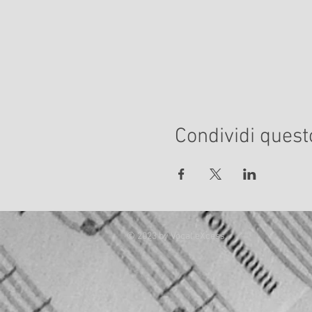
Condividi quest
© 2023 by Vocal eXcess.