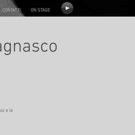
CONTATTI
ON STAGE
vagnasco
oi e le