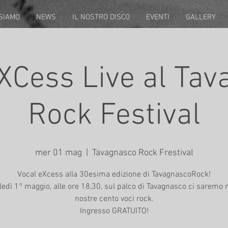
 SIAMO
NEWS
IL NOSTRO DISCO
EVENTI
GALLERY
XCess Live al Ta
Rock Festival
mer 01 mag
  |  
Tavagnasco Rock Frestival
Vocal eXcess alla 30esima edizione di TavagnascoRock!
edì 1° maggio, alle ore 18,30, sul palco di Tavagnasco ci saremo n
nostre cento voci rock.
Ingresso GRATUITO!