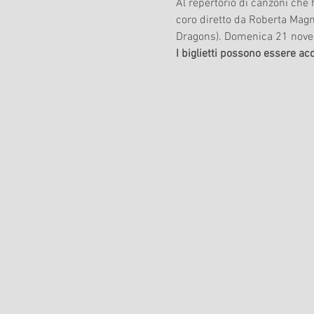
Al repertorio di canzoni che h
coro diretto da Roberta Mag
Dragons). Domenica 21 novem
I biglietti possono essere ac