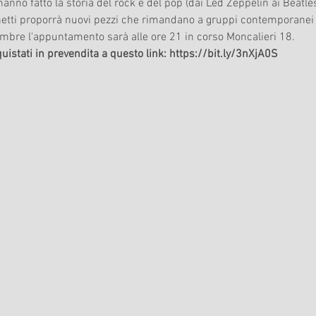
anno fatto la storia del rock e del pop (dai Led Zeppelin ai Beatles,
netti proporrà nuovi pezzi che rimandano a gruppi contemporanei 
bre l'appuntamento sarà alle ore 21 in corso Moncalieri 18. 
quistati in prevendita a questo link: https://bit.ly/3nXjA0S